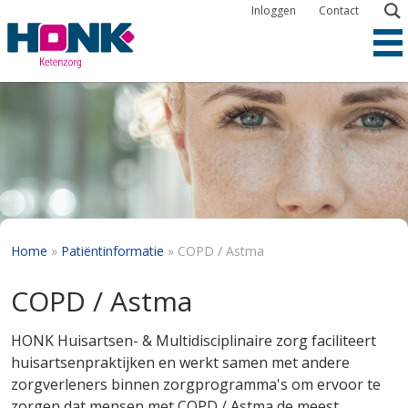
Overslaan
Inloggen
Contact
en
naar
de
inhoud
gaan
Kruimelpad
Home
Patiëntinformatie
COPD / Astma
COPD / Astma
HONK Huisartsen- & Multidisciplinaire zorg faciliteert
huisartsenpraktijken en werkt samen met andere
zorgverleners binnen zorgprogramma's om ervoor te
zorgen dat mensen met COPD / Astma de meest