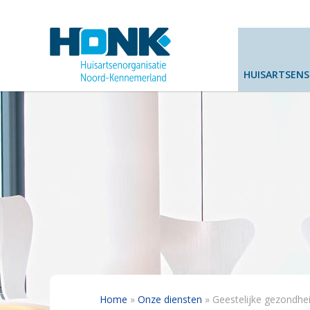
Overslaan
en
naar
de
inhoud
HUISARTSEN
gaan
Kruimelpad
Home
Onze diensten
Geestelijke gezondhe