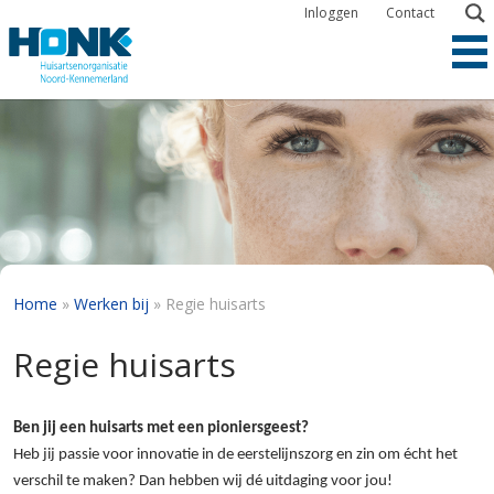
Overslaan
Inloggen
Contact
en
naar
de
inhoud
gaan
Kruimelpad
Home
Werken bij
Regie huisarts
Regie huisarts
Ben jij een huisarts met een pioniersgeest?
Heb jij passie voor innovatie in de eerstelijnszorg en zin om écht het
verschil te maken? Dan hebben wij dé uitdaging voor jou!