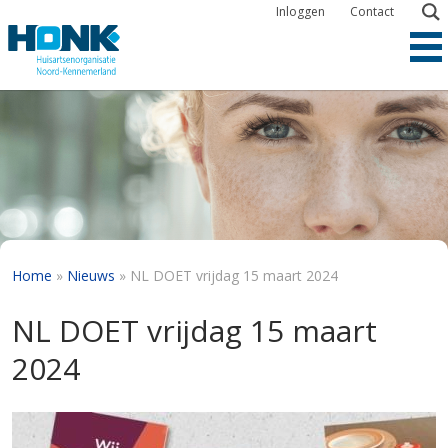
Overslaan
Inloggen
Contact
en
naar
de
inhoud
gaan
Kruimelpad
Home
Nieuws
NL DOET vrijdag 15 maart 2024
NL DOET vrijdag 15 maart
2024